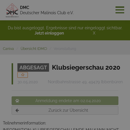
DMC
Deutscher Malinois Club e.V.
Du bist ausgeloggt. Ergebnisse sind nur eingeloggt sichtbar.
Jetzt einloggen
X
Caniva
Übersicht (DMC)
Veranstaltung
Klubsiegerschau 2020
ABGESAGT
30.05.2020
Nordbahnstrasse 49, 49479 Ibbenbüren
Anmeldung endete am 02.04.2020
Zurück zur Übersicht
Teilnehmerinformation: