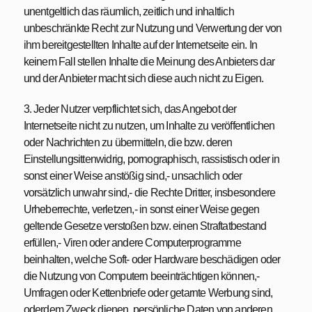
unentgeltlich das räumlich, zeitlich und inhaltlich
unbeschränkte Recht zur Nutzung und Verwertung der von
ihm bereitgestellten Inhalte auf der Internetseite ein. In
keinem Fall stellen Inhalte die Meinung des Anbieters dar
und der Anbieter macht sich diese auch nicht zu Eigen.
3. Jeder Nutzer verpflichtet sich, das Angebot der
Internetseite nicht zu nutzen, um Inhalte zu veröffentlichen
oder Nachrichten zu übermitteln, die bzw. deren
Einstellungsittenwidrig, pornographisch, rassistisch oder in
sonst einer Weise anstößig sind,- unsachlich oder
vorsätzlich unwahr sind,- die Rechte Dritter, insbesondere
Urheberrechte, verletzen,- in sonst einer Weise gegen
geltende Gesetze verstoßen bzw. einen Straftatbestand
erfüllen,- Viren oder andere Computerprogramme
beinhalten, welche Soft- oder Hardware beschädigen oder
die Nutzung von Computern beeinträchtigen können,-
Umfragen oder Kettenbriefe oder getarnte Werbung sind,
oderdem Zweck dienen, persönliche Daten von anderen