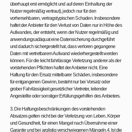
überhaupt erst ermöglicht und auf deren Einhaltung der
Nutzer regelmäßig vertraut), jedoch nur für den
vorhersehbaren, vertragstypischen Schaden. Insbesondere
haftet der Anbieter für den Verlust von Daten nur in Höhe des
Aufwandes, der entsteht, wenn der Nutzer regelmäßig und
anwendungsadäquat eine Datensicherung durchgeführt
und dadurch sichergestellt hat, dass verloren gegangene
Daten mit vertretbarem Aufwand wiederhergestellt werden
können. Für die leicht fahrlässige Verletzung anderer als der
vorstehenden Pflichten haftet der Anbieter nicht. Eine
Haftung für den Ersatz mittelbarer Schäden, insbesondere
für entgangenen Gewinn, besteht nur bei Vorsatz oder
grober Fahrlässigkeit gesetzlicher Vertreter, leitender
Angestellte oder sonstiger Erfüllungsgehilfen des Anbieters.
3. Die Haftungsbeschränkungen des vorstehenden
Absatzes gelten nicht bei der Verletzung von Leben, Körper
und Gesundheit, für einen Mangel nach Übernahme einer
Garantie und bei arglistig verschwiegenen Mängeln.4. Ist die