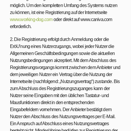
möglich. Um den kompletten Umfang des Systems nutzen
zu können, ist eine Registrierung auf der Internetseite
www.working-dog.com
oder direkt auf www.caniva.com
erforderlich.
2. Die Registrierung erfolgt durch Anmeldung oder die
EröƯnung eines Nutzerzugangs, wobei jeder Nutzer die
Allgemeinen Geschäftsbedingungen sowie die aktuellen
Nutzungsbedingungen akzeptiert. Mit dem Abschluss des
Registrierungsvorgangs kommt zwischen dem Anbieter und
dem jeweiligen Nutzer ein Vertrag über die Nutzung der
Internetseite (nachfolgend: „Nutzungsvertrag“) zustande. Bis
zum Abschluss des Registrierungszuganges kann der
Nutzer seine Eingaben mit den üblichen Tastatur- und
Mausfunktionen direkt in den entsprechenden
Eingabefeldern vornehmen. Der Anbieter bestätigt dem
Nutzer den Abschluss des Nutzungsvertrages per E-Mail.
Ein Anspruch auf Abschluss eines Nutzungsvertrages
besteht nicht. Minderjährige bedürfen zur Registrierung der